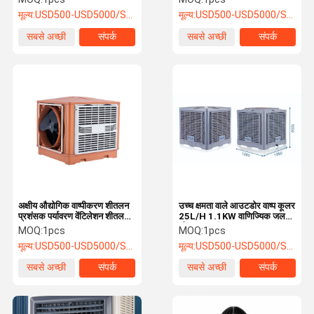
मूल्य:
USD500-USD5000/SET
मूल्य:
USD500-USD5000/SET
सबसे अच्छी
संपर्क
सबसे अच्छी
संपर्क
कीमत
कीमत
अक्षीय औद्योगिक वाष्पीकरण शीतलन
उच्च क्षमता वाले आउटडोर वाष्प कूलर
प्रशंसक पर्यावरण वेंटिलेशन शीतलन
25L/H 1.1KW वाणिज्यिक जल
समाधान
शीतलन प्रशंसक
MOQ:
1pcs
MOQ:
1pcs
मूल्य:
USD500-USD5000/SET
मूल्य:
USD500-USD5000/SET
सबसे अच्छी
संपर्क
सबसे अच्छी
संपर्क
कीमत
कीमत