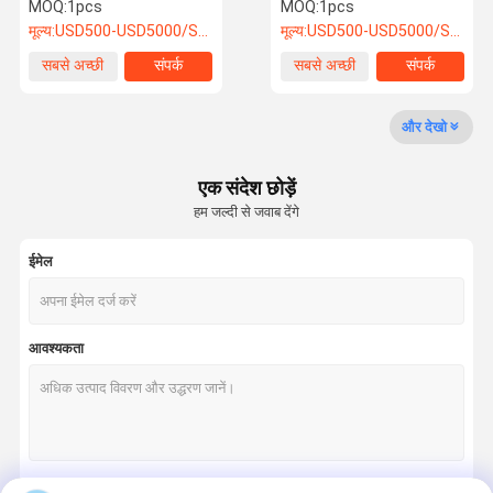
प्रशंसक
25000m3/H कम शोर
MOQ:
1pcs
MOQ:
1pcs
मूल्य:
USD500-USD5000/SET
मूल्य:
USD500-USD5000/SET
समाचार
मामले
सबसे अच्छी
संपर्क
सबसे अच्छी
संपर्क
कीमत
कीमत
औद्योगिक वाष्पीकरण कूलर
और देखो
पर्यावरण के अनुकूल एयर कंडीशनर
एक संदेश छोड़ें
हम जल्दी से जवाब देंगे
नकारात्मक दबाव पंखे
ईमेल
औद्योगिक उच्च वॉल्यूम प्रशंसक
पोर्टेबल एयर कूलर
आवश्यकता
औद्योगिक शीतलन पंखे
कूलिंग पैड की दीवार
अग्नि अवमन्दक