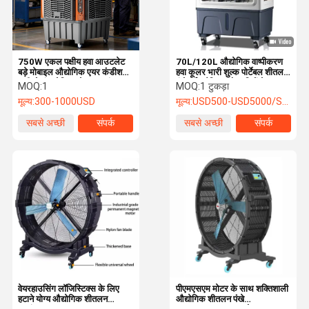
750W एकल पक्षीय हवा आउटलेट
70L/120L औद्योगिक वाष्पीकरण
बड़े मोबाइल औद्योगिक एयर कंडीशनर
हवा कूलर भारी शुल्क पोर्टेबल शीतलन
पानी से ठंडा रेफ्रिजरेशन प्रशंसक
पंखे बर्फ तौलिया और पहियों के साथ
MOQ:
1
MOQ:
1 टुकड़ा
मूल्य:
300-1000USD
मूल्य:
USD500-USD5000/SET
सबसे अच्छी
संपर्क
सबसे अच्छी
संपर्क
कीमत
कीमत
घर
उत्पाद
हमारे बारे में
हमसे संपर्क करें
वेयरहाउसिंग लॉजिस्टिक्स के लिए
पीएमएसएम मोटर के साथ शक्तिशाली
हटाने योग्य औद्योगिक शीतलन
औद्योगिक शीतलन पंखे