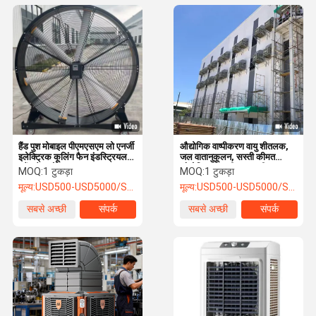
हैंड पुश मोबाइल पीएमएसएम लो एनर्जी
औद्योगिक वाष्पीकरण वायु शीतलक,
इलेक्ट्रिक कूलिंग फैन इंडस्ट्रियल
जल वातानुकूलन, सस्ती कीमत
स्टैंड फैन मोबाइल
औद्योगिक जल शीतलन मशीन
MOQ:
1 टुकड़ा
MOQ:
1 टुकड़ा
मूल्य:
USD500-USD5000/SET
मूल्य:
USD500-USD5000/SET
सबसे अच्छी
संपर्क
सबसे अच्छी
संपर्क
कीमत
कीमत