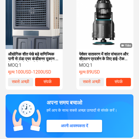
औद्योगिक शीत पंखे बड़े वाणिज्यिक
पेशेवर वातावरण में शांत संचालन और
पानी से ठंडा एयर कंडीशनर दुकान घर
शीतलन प्रदर्शन के लिए हाई-टेक
के उपयोग के लिए विशेष शीत पंखे
रॉकेट-आकार का वाटर-कूलर
MOQ:
1
MOQ:
1
कूलिंग फैन
मूल्य:
100USD-1200USD
मूल्य:
89USD
सबसे अच्छी
संपर्क
सबसे अच्छी
संपर्क
कीमत
कीमत
अपना समय बचाओ
हमें आप के साथ सबसे अच्छा उत्पादों से संपर्क करें।
अपनी आवश्यकता दें