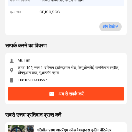
पैकेजिंग विवरण
नियमित फिल्म और कार्टन के साथ
प्रमाणन
CE,ISO,SGS
और देखो
सम्पर्क करने का विवरण
Mr. Tim
कमरा 102, नंबर 1, दक्सिंग इंडस्ट्रियल रोड, लियुओन्गवेई, वानजियांग स्ट्रीट,
डोंगगुआन शहर, गुआंग्डोंग प्रांत
+8618988988567
अब से संपर्क करें
सबसे उत्तम प्रतिदान प्राप्त करें
गतिशील 900 आरपीएम स्पीड वेयरहाउस कूलिंग वेंटिलेटर